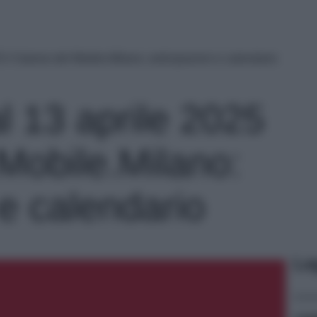
5 il Salone del Mobile.Milano: anticipazioni e calendario
al 13 aprile 2025
 Mobile.Milano:
 e calendario
Le