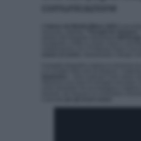
comunicazione
Il
Salone del Mobile.Milano 2025
è precedu
rinnovata, intitolata
“Thought for Humans.”
artistica del fotografo newyorkese
Bill Durgi
scomposto e riletto in chiave visiva e conce
collaborazione con il Professor Paolo Ciuc
umano al centro
, interpretando il design c
Il progetto fotografico esplora la relazione tr
e al contatto dopo anni di distanze. I material
bioplastica
– sono scelti per il loro valore s
Attraverso una serie di immagini evocative, 
come strumento che accompagna e migliora l
lavorare, dal rilassarsi al condividere moment
e pensato
per gli esseri umani
.