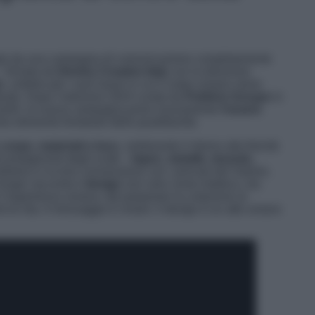
to da una campagna di comunicazione completamente
, firmata da
Dentsu Creative Italy
con la direzione
n
, celebre per i suoi lavori in cui il corpo umano viene
ttuale. Dopo l’edizione 2024 curata da
Publicis Groupe
in
carelli, la nuova campagna pone nuovamente
l’essere
ome elemento fondante della quotidianità.
a
corpo, materiali e luce
, celebrando il ritorno alla fisicità
i protagonisti degli scatti –
legno, metallo, tessuto,
imbolico e la loro connessione con i principi del Salone.
Durgin racconta il
design
non solo come estetica, ma
’esperienza umana: dal preparare la colazione al
i di vita. Il messaggio è chiaro: il design è un atto umano