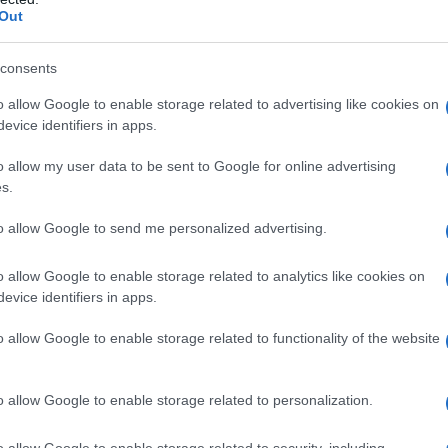
fforza il ruolo del Salone non solo come vetrina
Out
a culturale
e creativa. In questo contesto, torna a Milano
un progetto ideato appositamente per la manifestazione:
 che unisce luce, suono e spazio in un’esperienza
consents
o allow Google to enable storage related to advertising like cookies on
evice identifiers in apps.
o allow my user data to be sent to Google for online advertising
s.
to allow Google to send me personalized advertising.
o allow Google to enable storage related to analytics like cookies on
evice identifiers in apps.
o allow Google to enable storage related to functionality of the website
o allow Google to enable storage related to personalization.
su Instagram
o allow Google to enable storage related to security, including