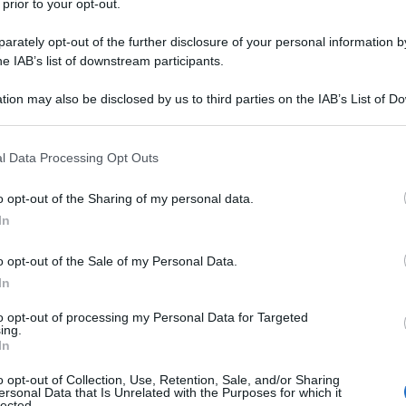
 prior to your opt-out.
rately opt-out of the further disclosure of your personal information by
he IAB’s list of downstream participants.
tion may also be disclosed by us to third parties on the IAB’s List of 
 that may further disclose it to other third parties.
 that this website/app uses one or more Google services and may gath
l Data Processing Opt Outs
including but not limited to your visit or usage behaviour. You may click 
 to Google and its third-party tags to use your data for below specifi
o opt-out of the Sharing of my personal data.
ogle consent section.
In
o opt-out of the Sale of my Personal Data.
ne del Mobile.Milano
si prepara a inaugurare un nuovo
ssato dall’
8 al 13 aprile 2025
negli spazi di
Fiera Milano
In
estazione, punto di riferimento internazionale per il
itorno della biennale
Euroluce
, evento attesissimo dai
to opt-out of processing my Personal Data for Targeted
ti, che porterà in scena un ricco programma di contenuti,
ing.
In
omento di profonda riflessione e sperimentazione, con
o opt-out of Collection, Use, Retention, Sale, and/or Sharing
ersonal Data that Is Unrelated with the Purposes for which it
essioni tra umanità e progettualità
, tra
luce e materia
,
lected.