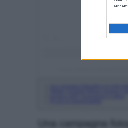
authenti
Un post condiviso da Salone del Mobile.
Una campagna fotografica al centro d
“Mother” di Robert Wilson inaugura l’e
Euroluce 2025, tra business e cultura
25 anni di SaloneSatellite
Una campagna fotogr