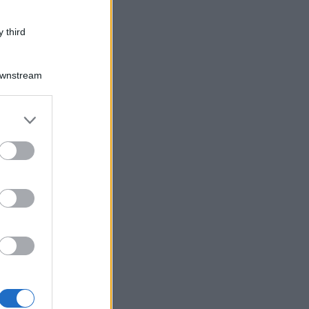
 third
Downstream
er and store
to grant or
ed purposes