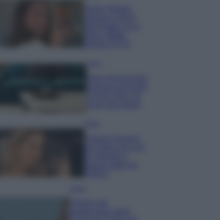
Hailey Bieber
sfoggia il trend
dell’estate con il
bikini effetto
velluto FOTO
Casa
Dove posizionare
il divano secondo
il Feng Shui: gli
errori da evitare
Moda
Chiara Ferragni,
più bella che mai:
al naturale e
senza make up
VIDEO
Viaggi
Il borgo più
spettacolare della