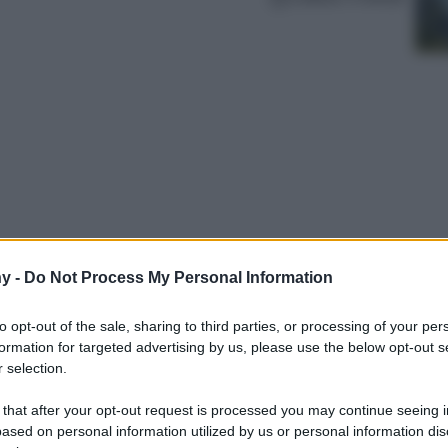
y -
Do Not Process My Personal Information
 nuova edizione del Salone del Mobile, tra
ndenti e un programma tutto da scoprire. Ecco
to opt-out of the sale, sharing to third parties, or processing of your per
 partire da domani 8 aprile…
formation for targeted advertising by us, please use the below opt-out s
 selection.
 that after your opt-out request is processed you may continue seeing i
ased on personal information utilized by us or personal information dis