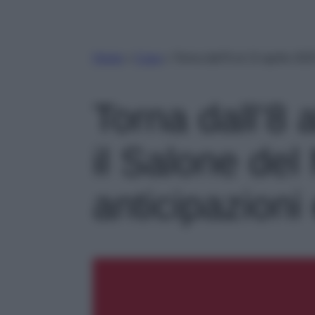
Home
»
Casa
»
Torna dall’8 al 13 aprile 202
Torna dall’8 
il Salone del
anticipazioni