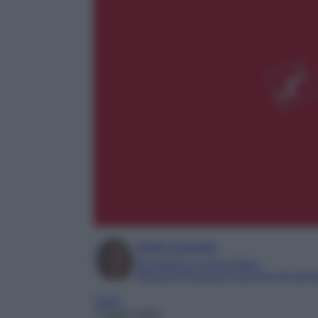
Sofia Gusman
Giornalista e Content Editor
Esperta di linguaggi e tecniche del gior
Casa
7 Aprile 2025