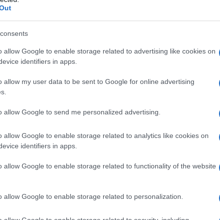
Out
, idratazione e combattere lo stress estivo
tanti e purificanti
li le maschere leviganti e purificanti
consents
agicstripes la Maschera detox viso che restringe i pori
o allow Google to enable storage related to advertising like cookies on
evice identifiers in apps.
ritrovare elasticità,
o allow my user data to be sent to Google for online advertising
tere lo stress estivo
s.
to allow Google to send me personalized advertising.
 dall’hydrogel alle maschere in tessuto imbibite di attivi,
volezza e calma la pelle stressata. Le maschere estive non
o allow Google to enable storage related to analytics like cookies on
ssono essere applicate per ogni esigenza della pelle:
evice identifiers in apps.
gene e leggeri attivi esfolianti, a quelle illuminanti e
 l’equilibrio della barriera cutanea e agire in profondità
o allow Google to enable storage related to functionality of the website
schere liftanti e purificanti
o allow Google to enable storage related to personalization.
o allow Google to enable storage related to security, including