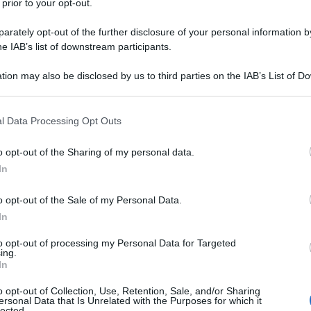
 prior to your opt-out.
rately opt-out of the further disclosure of your personal information by
he IAB’s list of downstream participants.
tion may also be disclosed by us to third parties on the IAB’s List of 
 that may further disclose it to other third parties.
 that this website/app uses one or more Google services and may gath
l Data Processing Opt Outs
including but not limited to your visit or usage behaviour. You may click 
 to Google and its third-party tags to use your data for below specifi
o opt-out of the Sharing of my personal data.
ogle consent section.
In
o opt-out of the Sale of my Personal Data.
In
a direttamente ai raggi del sole, richiede come sappiamo
to opt-out of processing my Personal Data for Targeted
ing.
 temperature e agenti atmosferici possono farle perdere
In
. Può produrre per compensazione maggior sebo e ostruire
nte fare trattamenti ad azione recovery che restituiscano
o opt-out of Collection, Use, Retention, Sale, and/or Sharing
ersonal Data that Is Unrelated with the Purposes for which it
lected.