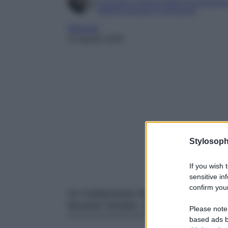
Laureata in Scienze della Comunicazion
Esperta di beauty e benessere
Skincare
12 Agosto 2025
Stylosoph
If you wish 
sensitive in
confirm your
Un trattamento booster irrinunciabil
durante l’estate, dopo giornate inter
Please note
based ads b