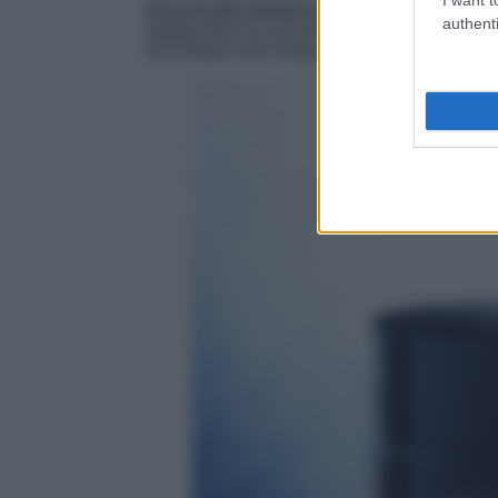
Ecco le più recenti novità in fatto di mas
authenti
giapponese di cosmetici di lusso che unisce l
tecnologico del Giappone.