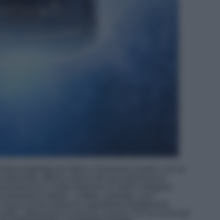
te progettata per liftare e illuminare la pelle. Con la
a potenziata, affina la grana del viso riducendo la
oncentrazione 3 volte superiore di Triplo Collagene
timolanti e Mentil – Lattato, restringe i pori,
. Grazie al GlucoSkinX3, ingrediente protagonista
 pelle, rafforzando la barriera cutanea. Per un incarnato