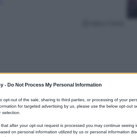
e
Lettura: 5 minuti
y -
Do Not Process My Personal Information
to opt-out of the sale, sharing to third parties, or processing of your per
formation for targeted advertising by us, please use the below opt-out s
 selection.
e per ritrovare freschezza e idratazione
e esposti ai raggi del sole
 that after your opt-out request is processed you may continue seeing i
ased on personal information utilized by us or personal information dis