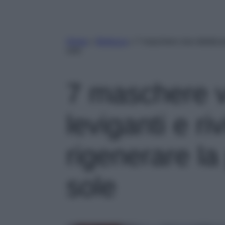
Home
»
Bellezza
»
7 maschere viso defaticant
sole
7 maschere vi
leviganti e riv
rigenerare la 
sole