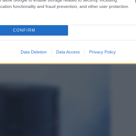
chere viso da
EviDenS de Beauté, un marchio franco-
cation functionality and fraud prevention, and other user protection.
a raffinatezza della scuola francese con l’imprinting
CONFIRM
Data Deletion
Data Access
Privacy Policy