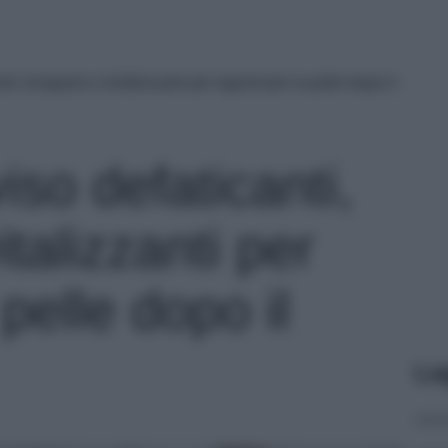
i, leviganti e rivitalizzanti per rigenerare la pelle dopo il
so defaticanti,
italizzanti per
pelle dopo il
Le