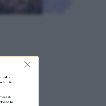
sana e rigogliosa:
non commettere
questi 3 errori
sonal or
ection to
nterest-
closed to