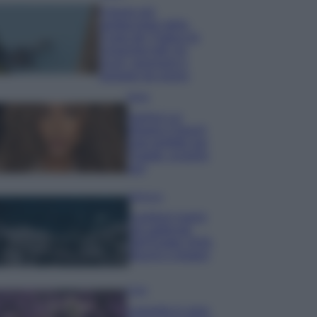
Il borgo più
spettacolare della
Costa dei Trabocchi
conquista tutti: tra
vicoli, panorami e
spiagge da sogno
Moda
Samira Lui
sfoggia il beach
look perfetto per
l’estate: scoprilo
qui!
Bellezza
I profumi marini
più gettonati
dell’Estate 2026,
freschi e leggeri
Casa
Lavanda in vaso