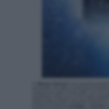
Le
Masque Spécial
è una maschera performan
sua texture crio-attiva e la formula innovativ
comparsa di rughe e linee sottili. Con una c
rassodante, Acqua de La Foux dalle proprietà s
rinfrescando la pelle e donando brillantezza
EviDenS de Beauté,
protegge
e
rassoda
la