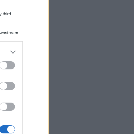
 third
Downstream
er and store
to grant or
ed purposes