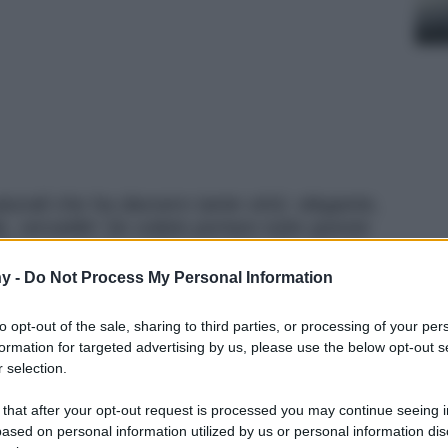
turali che ha davvero tante virtù: elegante,
, versatile! Se volete portare tutte queste
iere tra i tanti mobili in bambù che trovate
chi di arredamento. Noi oggi ve ne mostriamo
y -
Do Not Process My Personal Information
to opt-out of the sale, sharing to third parties, or processing of your per
formation for targeted advertising by us, please use the below opt-out s
 selection.
 that after your opt-out request is processed you may continue seeing i
ased on personal information utilized by us or personal information dis