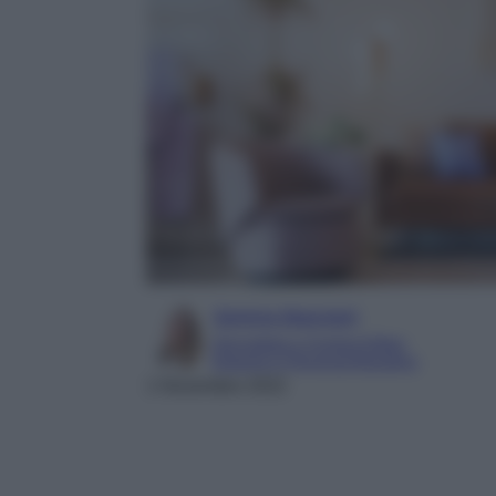
Serena Basciani
Giornalista e Content Editor
Esperta in Personal Branding
1 Novembre 2022