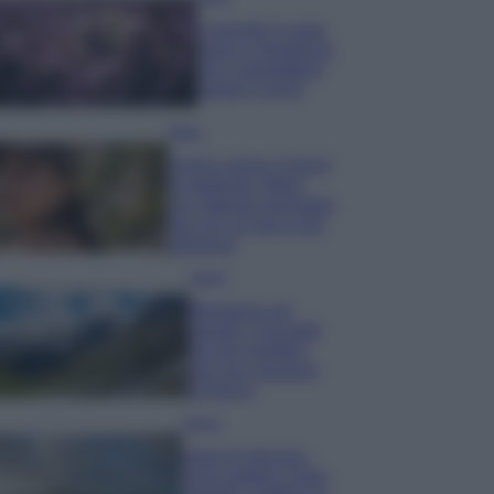
Lavanda in vaso
sana e rigogliosa:
non commettere
questi 3 errori
Moda
Emma segue il trend
di stagione: bikini
con stampa animalier
ma con un tocco più
glamour!
Viaggi
Montagna ad
agosto: 4 località
da non perdere
per una vacanza
al fresco
Viaggi
Isola di Vulcano,
cosa vedere e fare: