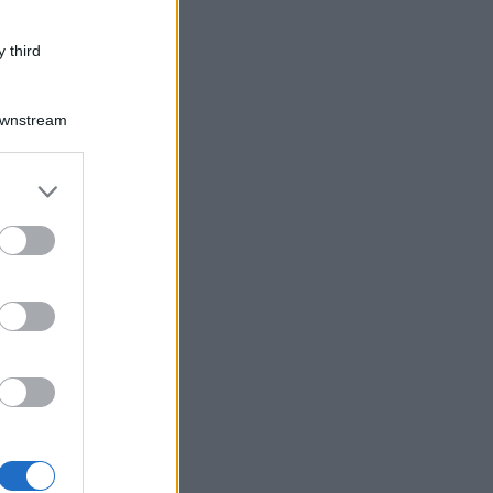
 third
Downstream
er and store
to grant or
ed purposes