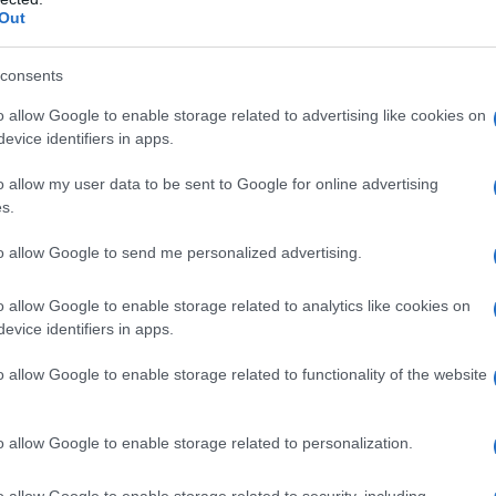
Out
i vostri mobili in legno! Prezzo 50,00 Euro (2 pezzi)
consents
moda seduta e vano porta oggetti. Prezzo 79,90 Euro
 su piedi. Prezzo Scontato 90,30 Euro
o allow Google to enable storage related to advertising like cookies on
bù Sole. Prezzo 249,00 Euro
evice identifiers in apps.
ttura di bambù. Prezzo 459,99 Euro
 bambù naturale. Prezzo 29,00 Euro
o allow my user data to be sent to Google for online advertising
s.
dio. Per completare i
to allow Google to send me personalized advertising.
no! Prezzo 50,00 Euro (2
o allow Google to enable storage related to analytics like cookies on
evice identifiers in apps.
o allow Google to enable storage related to functionality of the website
o allow Google to enable storage related to personalization.
o allow Google to enable storage related to security, including