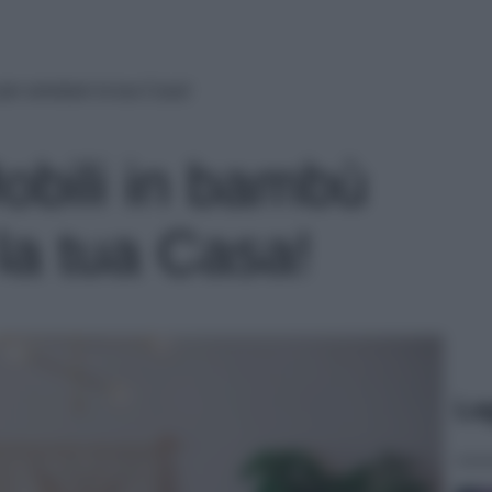
per arredare la tua Casa!
obili in bambù
la tua Casa!
Le