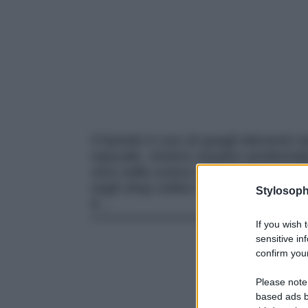
Il bambù è uno di quegli elementi na
naturale, minimo impatto ambientale
virtù nella vostra casa potrete scegl
negli shop online dei maggiori mar
Stylosoph
6…
If you wish 
sensitive in
confirm your
Please note
based ads b