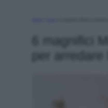
Home
»
Casa
»
6 magnifici Mobili in bambù 
6 magnifici M
per arredare 