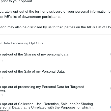
 prior to your opt-out.
rately opt-out of the further disclosure of your personal information by
he IAB’s list of downstream participants.
tion may also be disclosed by us to third parties on the IAB’s List of 
 that may further disclose it to other third parties.
 that this website/app uses one or more Google services and may gath
l Data Processing Opt Outs
including but not limited to your visit or usage behaviour. You may click 
 to Google and its third-party tags to use your data for below specifi
o opt-out of the Sharing of my personal data.
ogle consent section.
lo una scelta di stile, ma anche di tutela dell’ambiente e
In
atti pochissimo impatto ambientale ed è un materiale
che all’esterno della vostra casa, vi darà garanzia di lunga
o opt-out of the Sale of my Personal Data.
prà resistere agli urti di usura e possibili danni
In
 caso in cui sceglieste di utilizzarlo per i vostri angoli
i in bambù sono perfetti per dare un tocco esotico ad un
zione agli arredamenti nordici, ma sono anche adatti a
to opt-out of processing my Personal Data for Targeted
ing.
e bohémien. Non sarete dunque costretti a coordinare una
In
mento di casa, ma potrete scegliere anche solo un
un tocco di natura pura all’interno del vostro soggiorno,
o opt-out of Collection, Use, Retention, Sale, and/or Sharing
bagno. Vediamo dunque insieme
6 magnifici
mobili in
ersonal Data that Is Unrelated with the Purposes for which it
d acquistare sugli shop online di piccoli e grandi brand
lected.