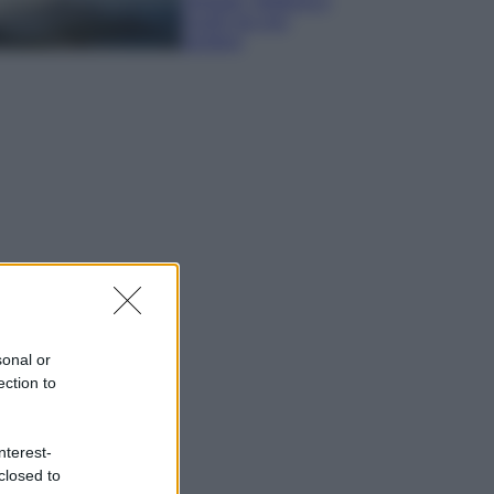
spiagge, trekking e
luoghi da non
perdere
sonal or
ection to
nterest-
closed to