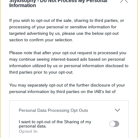
Stylosophy -
Do Not Process My Personal
Information
If you wish to opt-out of the sale, sharing to third parties, or
processing of your personal or sensitive information for
targeted advertising by us, please use the below opt-out
section to confirm your selection.
Please note that after your opt-out request is processed you
may continue seeing interest-based ads based on personal
information utilized by us or personal information disclosed to
third parties prior to your opt-out.
You may separately opt-out of the further disclosure of your
personal information by third parties on the IAB’s list of
downstream participants.
Personal Data Processing Opt Outs
This information may also be disclosed by us to third parties
on the IAB’s List of Downstream Participants that may further
I want to opt-out of the Sharing of my
disclose it to other third parties.
personal data.
Opted In
Please note that this website/app uses one or more Google