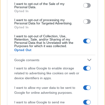
services and may gather and store information including but
I want to opt-out of the Sale of my
Personal Data.
not limited to your visit or usage behaviour. You may click to
Opted In
grant or deny consent to Google and its third-party tags to
use your data for below specified purposes in below Google
I want to opt-out of processing my
consent section.
Personal Data for Targeted Advertising.
Leggi anche
Opted In
I want to opt-out of Collection, Use,
Retention, Sale, and/or Sharing of my
Personal Data that Is Unrelated with the
Casa
Purposes for which it was collected.
Opted Out
Dove posizionare il divano
secondo il Feng Shui: gli
errori da evitare
Google consents
I want to allow Google to enable storage
related to advertising like cookies on web or
Moda
device identifiers in apps.
Chiara Ferragni, più bella
che mai: al naturale e senza
I want to allow my user data to be sent to
make up VIDEO
Google for online advertising purposes.
I want to allow Google to send me
Viaggi