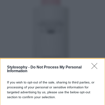
Stylosophy -
Do Not Process My Personal
Information
If you wish to opt-out of the sale, sharing to third parties, or
processing of your personal or sensitive information for
targeted advertising by us, please use the below opt-out
section to confirm your selection.