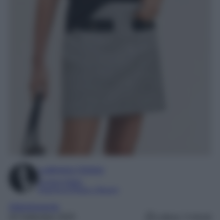
Ludovica Cimino
Content Editor
Esperta di Moda e Beauty
Abbigliamento
20 Settembre 2025
Lettura: 3 minuti