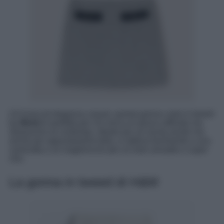
Un’icona di eleganza casual, questa gonna corta in tweed
by
Motivi
è perfetta per chi cerca un pezzo raffinato ma
sbarazzino al contempo. Ideale per un’uscita serale ma
anche per appuntamenti daily, si abbina facilmente a una
camicetta o un maglioncino per un look versatile e super
chic.
La gonna in tweed di H&M