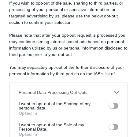
If you wish to opt-out of the sale, sharing to third parties, or
chic ed uno che richiama la moda
utility
, questo è un
look
vincente
. Perfetto per ogni target e per tutti i gusti. Il
processing of your personal or sensitive information for
motivo super originale con tasche e bottoni sulla
targeted advertising by us, please use the below opt-out
parte
anteriore
è delizioso, vi permette di poter combinare
section to confirm your selection.
un outfit al passo con i tempi, indossandola
con
calzini
e
mocassini
; l’outfit che prevedete questa
Please note that after your opt-out request is processed you
combinazione con calzini e mocassini, è uno dei più
may continue seeing interest-based ads based on personal
ricercati e alla moda del momento. La
versatilità
di questo
capo è confermata anche dalla sua versione in
total
information utilized by us or personal information disclosed to
black
, perfetta per look sobri e più discreti.
third parties prior to your opt-out.
You may separately opt-out of the further disclosure of your
personal information by third parties on the IAB’s list of
downstream participants.
Personal Data Processing Opt Outs
This information may also be disclosed by us to third parties
on the IAB’s List of Downstream Participants that may further
I want to opt-out of the Sharing of my
disclose it to other third parties.
personal data.
Opted In
Please note that this website/app uses one or more Google
services and may gather and store information including but
I want to opt-out of the Sale of my
Personal Data.
not limited to your visit or usage behaviour. You may click to
Opted In
grant or deny consent to Google and its third-party tags to