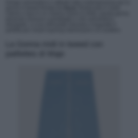
Design asimmetrico e attitude tutta contemporanea per la
gonna in tweed firmata da
Sacai
. Realizzata in misto
cotone e lana in un classico black & white, questa gonna
presenta chiusura a portafoglio e orlo asimmetrico
sfrangiato. La sua silhouette rilassata e longuette è
perfetta per creare layering interessanti e di carattere.
La Gonna midi in tweed con
paillettes di Maje