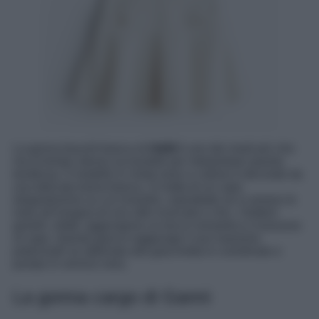
La gonna bouclé bianca di
H&M
è uno dei modi più chic
ma al tempo stesso accessibili per interpretare questa
tendenza. Il modello in misto lurex e cotone è decorato da
una delicata trama bianca. Si tratta di un capo
elegantissimo su cui investire, soprattutto se si amano le
mise all’insegna di uno stile ricercato e chic. I bottoni
gioielli, infatti, aggiungono un tocco romantico e lussuoso
al capo. Questa giacca raggiunge il suo massimo
potenziale se abbinata alla giacchetta in coordinato e
pumps in vernice nera.
La gonna cargo di Ganni