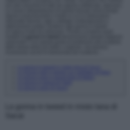
impeccabile e al passo con i tempi. Se pensi che il tweed
sia solo sinonimo di stile da signora sofisticata, ripensaci.
Le nuove interpretazioni di questo tessuto senza tempo
stanno rivoluzionando il modo in cui lo indossiamo:
silhouette fresche, tagli e dettagli contemporanei e
abbinamenti audaci rendono ogni gonna in tweed
un’opera d’arte da indossare. Pronta a scoprire quali
modelli di
gonne in tweed
domineranno questa stagione
autunnale? Con questa guida di porteremo alla scoperta
delle tweed skirts più belle e originali, che faranno
innamorare anche le fashioniste più scettiche…
La gonna in tweed in misto lana di Sacai
La Gonna midi in tweed con paillettes di Maje
La gonna corta in tweed tinto di Motivi
La gonna in tweed di H&M
La gonna cargo di Ganni
La gonna in tweed in misto lana di
Sacai