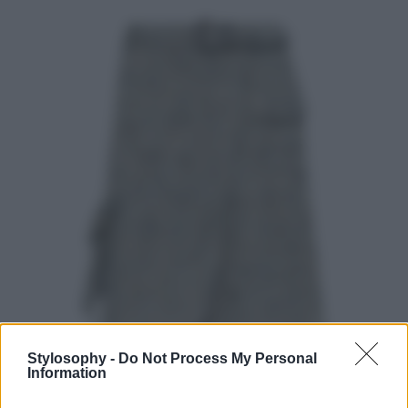
Stylosophy -
Do Not Process My Personal
Information
Lo stile che potete ottenere con la
gonna
in tweed di
Ganni
è davvero unico. A metà strada tra un look casual