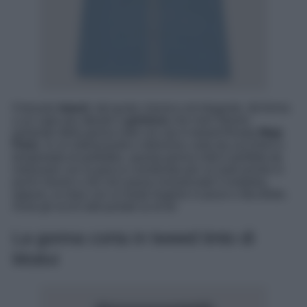
Il tessuto
tweed
, dal gusto classico ed elegante, dà forma
a un capo più attuale e
grintoso
che mai! Stiamo
parlando della gonna midi con zip in tweed firmata
Maje
Paris
. In un interessante e delizioso carta da zucchero e
tempestata di paillettes, questa gonna midi è perfetta da
indossare con la giacca coordinata per un look pronto in
pochi minuti e che non passa inosservato! Completa,
oppure, la mise con un body lingerie in pizzo e decollete.
Avrai gli occhi tutti puntati su di te!
La gonna corta in tweed tinto di
Motivi