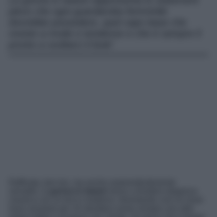
La gonna in tweed rappresenta lo statement
piece che ogni guardaroba femminile
dovrebbe possedere, quel capo base che
resiste a mode e tendenze e che è sempre lì
pronto a svoltarci il look!
Raffinata, bon ton, ma anche sorprendentemente
versatile, la
gonna in tweed
riesce a fondere eleganza
classica con un tocco moderno, diventando così un must-
have assoluto per chi desidera avere sempre uno stile