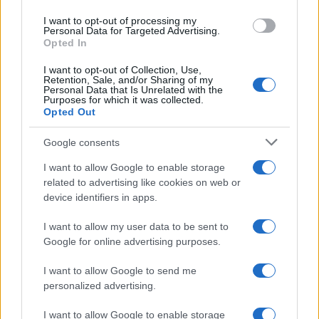
use your data for below specified purposes in below Google
I want to opt-out of processing my
consent section.
Personal Data for Targeted Advertising.
Leggi anche
Opted In
I want to opt-out of Collection, Use,
Retention, Sale, and/or Sharing of my
Personal Data that Is Unrelated with the
Casa
Purposes for which it was collected.
Opted Out
Hai tante piante in casa?
Questi accessori IKEA ti
semplificano davvero la vita
Google consents
I want to allow Google to enable storage
related to advertising like cookies on web or
Moda
device identifiers in apps.
Hailey Bieber sfoggia il trend
dell’estate con il bikini effetto
I want to allow my user data to be sent to
velluto FOTO
Google for online advertising purposes.
I want to allow Google to send me
Casa
personalized advertising.
Dove posizionare il divano
I want to allow Google to enable storage
secondo il Feng Shui: gli