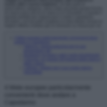
nuove città e nuove tradizioni
. Se fate parte di
quest’ultima categoria, allora siete nel posto giusto! Anche
se manca poco più di un mese al 31 Dicembre, è questo il
periodo perfetto per organizzare il vostro Capodanno
all’estero, così da poter scegliere la meta ideale, trovare le
migliori offerte e buttare giù un itinerario su misura per voi.
4 Mete europee particolarmente convenienti dove
andare a Capodanno
Valencia, apprezzatissima per le sue
temperature miti
Budapest, tra bagni caldi e tanto divertimento
Cracovia, un viaggio all’insegna della storia e
della cultura
Lubiana, celebre per il suo centro storico
mozzafiato
4 Mete europee particolarmente
convenienti dove andare a
Capodanno