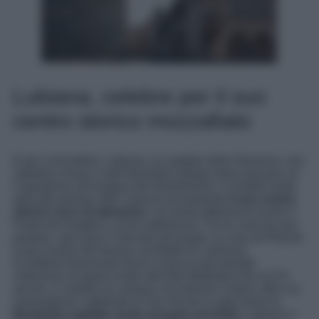
Lubiana, celebre per il suo
centro storico mozzafiato
E per concludere, Lubiana, la capitale della Slovenia, una
cittadina vivace e dall’atmosfera allegra dove passare un
Capodanno all’insegna del divertimento. A rendere tanto
speciale questa città ci pensa sicuramente
il suo centro
storico ricco di attrazioni
, con ponti pittoreschi (come il
Ponte dei Draghi) e scorci pittoreschi. Tra le cose da non
perdere, spiccano il mercato principale, la casa di Plečnik
(casa museo del famoso architetto di Lubiana),
la Galleria Nazionale dove si trova la più grande
collezione di opere d’arte dall’Alto Medioevo fino al XX
secolo, il castello di Lubiana che domina l’intera città e la
meravigliosa cattedrale di San Nicola in stile barocco.
Nominata capitale verde europea nel 2016
, Lubiana a