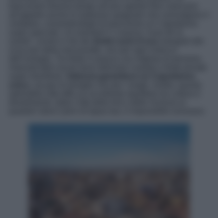
trascorrere diverso tempo all’aria aperta! Non mancano
all’appello anche le tradizioni spagnole che coinvolgono il
visitatore, consentendogli di trascorrere un Capodanno
super speciale. Un esempio? L’usanza “uvas de la
suerte”, ovvero il rito dei
dodici acini d’uva
mangiati allo
scoccare della mezzanotte, uno per ogni rintocco
dell’orologio. Tra feste in piazza con migliaia di persone,
ristoranti tipici locali dove deliziare il palato e feste private
super divertenti,
Valencia garantisce un Capodanno
unico
, sia per le famiglie che per i single. Inoltre, questa
splendida città offre un eccellente equilibrio tra cultura e
divertimento: dalla Città delle Arti e delle Scienze ai
quartieri storici pieni di tapas bar, è impossibile annoiarsi.