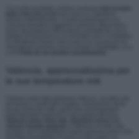
Tra le tante possibilità, esistono numerose
mete europee
belle e low cost
perfette per vivere un Capodanno
davvero indimenticabile. Si tratta di destinazioni che
uniscono atmosfera suggestiva, tradizioni affascinanti e
prezzi alla portata di tutte le tasche, permettendo così ai
visitatori di trascorrere un 31 Dicembre unico e inimitabile.
Se desiderate iniziare l’anno nuovo con una piccola ma
meravigliosa avventura senza svuotare il portafoglio, ecco
a voi
4 mete da non perdere assolutamente
…
Valencia, apprezzatissima per
le sue temperature miti
Partiamo subito dalla bellissima Valencia, una delle città
più famose e amate della Spagna. Destinazione ideale
per gli amanti del caldo, grazie alle sue temperature
particolarmente favorevoli in ogni periodo dell’anno,
Valencia unisce clima mite, atmosfera vivace e la
classica movida spagnola
. A differenza di molte città
europee, qui le temperature restano piacevoli anche a fine
dicembre, permettendo di vivere la città a piedi e di