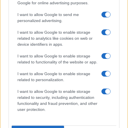
make up VIDEO
Google for online advertising purposes.
I want to allow Google to send me
Viaggi
personalized advertising.
Il borgo più spettacolare della
Costa dei Trabocchi conquista
I want to allow Google to enable storage
tutti: tra vicoli, panorami e spiagge
related to analytics like cookies on web or
da sogno
device identifiers in apps.
I want to allow Google to enable storage
Moda
related to functionality of the website or app.
Samira Lui sfoggia il beach
look perfetto per l’estate:
I want to allow Google to enable storage
scoprilo qui!
related to personalization.
I want to allow Google to enable storage
related to security, including authentication
functionality and fraud prevention, and other
user protection.
© – Stylosophy – Anicaflash S.r.l. – P.Iva 01816001000 – Testata
Giornalistica registrata presso il Tribunale ordinario di Roma, n° 111/2022
del 21/07/2022