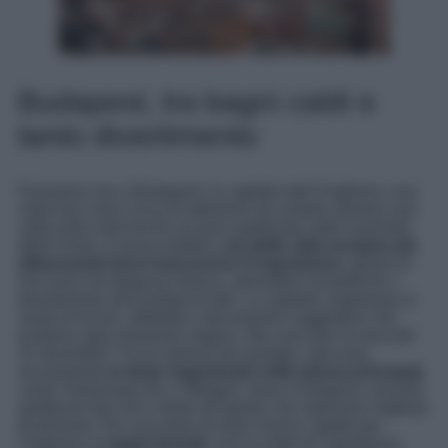
Budapest, tra bagni caldi e
tanto divertimento
Passiamo ora a Budapest, la capitale dell’Ungheria, una
meta low cost e ricca di attrazioni da visitare almeno una
volta nella vita! Anche se poco gettonata sotto il periodo
delle Feste, è senza dubbio u
na delle città europee più
affascinanti dove trascorrere il Capodanno,
grazie al
mix unico di eleganza storica, atmosfere romantiche e
divertimento alla portata di tutti. La capitale ungherese si
veste di lucine, addobbi e decorazioni suggestive che
rendono ogni momento magico. Ma cosa fare la sera del
31 dicembre? Tra le opzioni più quotate, spiccano
sicuramente
le feste organizzate nelle piazze principali,
come Vörösmarty tér e Oktogon, dove si tengono concerti,
spettacoli dal vivo e feste all’aperto che radunano migliaia
di persone. Per una dose di relax invece, optate per
l’ingresso ai
bagni termali
, che la notte di Capodanno