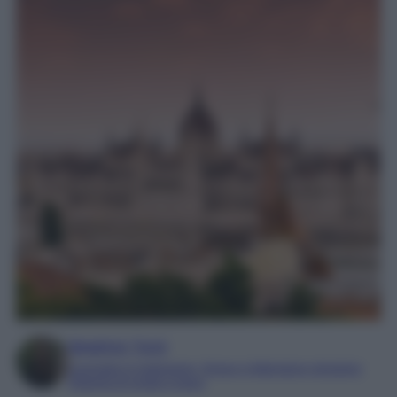
Beatrice Tursi
Laureata in traduzione, lingue e letterature straniere
Esperta di moda e lusso