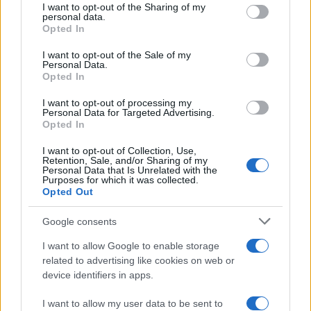
I want to opt-out of the Sharing of my
disclose it to other third parties.
personal data.
Opted In
Please note that this website/app uses one or more Google
services and may gather and store information including but
I want to opt-out of the Sale of my
Personal Data.
not limited to your visit or usage behaviour. You may click to
Opted In
grant or deny consent to Google and its third-party tags to
use your data for below specified purposes in below Google
I want to opt-out of processing my
consent section.
Personal Data for Targeted Advertising.
Leggi anche
Opted In
I want to opt-out of Collection, Use,
Retention, Sale, and/or Sharing of my
Personal Data that Is Unrelated with the
Casa
Purposes for which it was collected.
Opted Out
Dove posizionare il divano
secondo il Feng Shui: gli
errori da evitare
Google consents
I want to allow Google to enable storage
related to advertising like cookies on web or
Moda
device identifiers in apps.
Chiara Ferragni, più bella
che mai: al naturale e senza
I want to allow my user data to be sent to