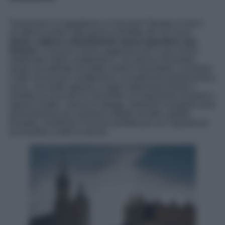
Trascorrere il Capodanno a Cracovia? Questa sì che è
un’ottima scelta! Città polacca perfetta per chi cerca
storia, cultura e divertimento senza spendere una
fortuna
, Cracovia è tanto suggestiva per il suo centro
medievale molto caratteristico, con piazze illuminate,
strade acciottolate ed edifici antichi mozzafiato. A rendere
il tutto ancora più caratteristico, la tradizione gastronomica
unica, con piatti saporiti e zuppe tradizionali pronte a
rendere la cena del 31 Dicembre un’esplosione di gusto e
sapore! Inoltre, i prezzi di alloggi, ristoranti e trasporti sono
generalmente più contenuti rispetto ad altre capitali
europee, rendendo Cracovia perfetta per un Capodanno
accessibile a tutte le tasche.