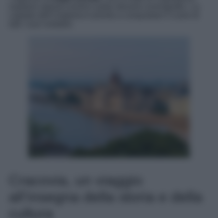
ospitano spesso eventi e party davvero scenografici. La
capitale dell’Ungheria è pronta a conquistare il cuore di
tutti i suoi visitatori.
Cracovia, un viaggio
all’insegna della storia e della
cultura