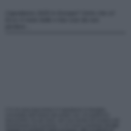
Capodanno 2025 in Europa? Certo che sì!
Ecco 4 mete belle e low cost da non
perdere…
C’è chi ama trascorrere il Capodanno in famiglia,
circondato dall’amore dei propri cari, chi preferisce
trascorrerlo con gli amici, per una serata all’insegna del
divertimento più assoluto, e chi invece predilige
un bel
viaggio in qualche meta europea, alla scoperta di