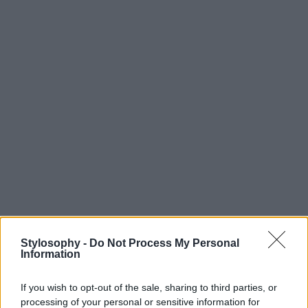
Stylosophy -
Do Not Process My Personal
Information
If you wish to opt-out of the sale, sharing to third parties, or
processing of your personal or sensitive information for