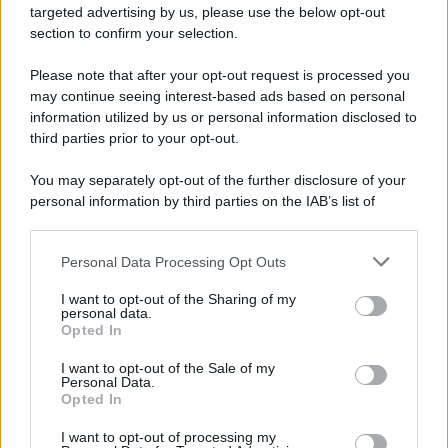
targeted advertising by us, please use the below opt-out
section to confirm your selection.
Please note that after your opt-out request is processed you
may continue seeing interest-based ads based on personal
information utilized by us or personal information disclosed to
third parties prior to your opt-out.
You may separately opt-out of the further disclosure of your
personal information by third parties on the IAB’s list of
downstream participants.
Personal Data Processing Opt Outs
This information may also be disclosed by us to third parties
on the IAB’s List of Downstream Participants that may further
I want to opt-out of the Sharing of my
disclose it to other third parties.
personal data.
Opted In
Please note that this website/app uses one or more Google
services and may gather and store information including but
I want to opt-out of the Sale of my
Personal Data.
not limited to your visit or usage behaviour. You may click to
Opted In
grant or deny consent to Google and its third-party tags to
use your data for below specified purposes in below Google
I want to opt-out of processing my
consent section.