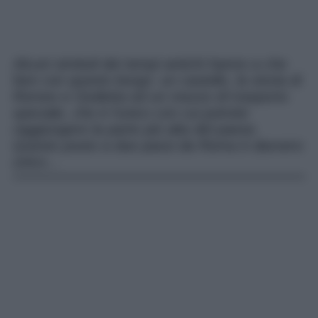
Alcuni simboli dei tempi antichi hanno a che
fare con questo borgo: un castello, la storia di
Romeo e Giulietta ed un mezzo di trasporto
speciale, che è l’unico con cui potrete
raggiungere la parte più alta del paese.
Questo posto a due passi da Roma è davvero
unico…