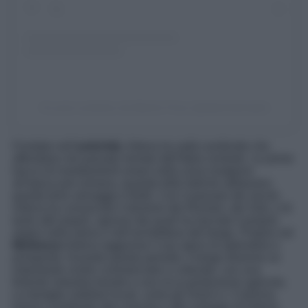
Un post condiviso da Alberto Fiore (@albertofioreph)
Fondato nell’
antichità
, Artena ha radici profonde che
affondano nel passato remoto dell’Italia centrale. Le prime
tracce di insediamenti umani nella zona risalgono
all’epoca pre-romana, quando tribù italiche abitavano
queste terre selvagge e fertili. Con il passare dei secoli,
Artena ha conosciuto il dominio dei Romani, dei Goti, e di
tanto altri popoli, ognuno dei quali ha lasciato il proprio
segno nella storia e nell’architettura del borgo. Proprio nel
Medioevo
Artena raggiunse il suo apice di splendore e
prosperità. Durante questo periodo, il borgo divenne un
importante centro commerciale e culturale, con una
fiorente industria tessile e una ricca produzione agricola.
Le famiglie nobiliari locali, come gli Orsini e i Colonna,
hanno contribuito alla crescita e allo sviluppo di Artena,