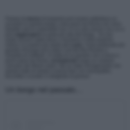
Parlare di
mezzo
di trasporto può essere addirittura un
azzardo! In questo borgo a due passi da Roma non sono
bandite solo le automobili ma c’è un solo mezzo con cui si
può
raggiungere
la parte più alta del borgo. Se non
avete ancora capito dove ci troviamo vi darò qualche
indizio: è il paese più ripido del
Lazio
, l’isola pedonale più
grande d’Europa ed è stato il set del film Romeo e
Giulietta di Zeffirelli. Si tratta di un gioiello che si trova a
pochi passi da Roma,
arrampicato
lungo un costone
calcareo dei Monti Lepini. Ma se state immaginando che
questo tratto di strada si possa fare con monopattini,
biciclette o scooter vi sbagliate di grosso!
Un borgo nel passato…