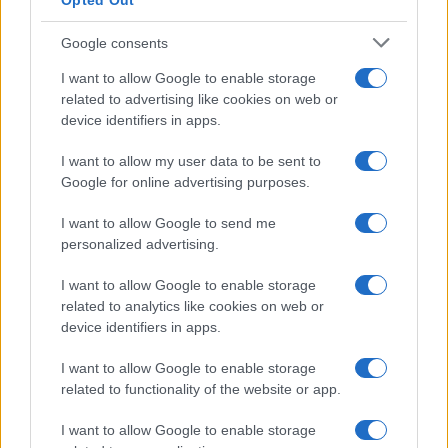
Opted Out
Costa dei Trabocchi conquista
tutti: tra vicoli, panorami e spiagge
Google consents
da sogno
I want to allow Google to enable storage
related to advertising like cookies on web or
Moda
device identifiers in apps.
Samira Lui sfoggia il beach
look perfetto per l’estate:
I want to allow my user data to be sent to
scoprilo qui!
Google for online advertising purposes.
I want to allow Google to send me
Bellezza
personalized advertising.
I profumi marini più
I want to allow Google to enable storage
gettonati dell’Estate 2026,
freschi e leggeri
related to analytics like cookies on web or
device identifiers in apps.
I want to allow Google to enable storage
Casa
related to functionality of the website or app.
Lavanda in vaso sana e
rigogliosa: non commettere
I want to allow Google to enable storage
questi 3 errori