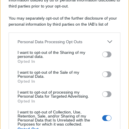
far altro che provare se volete continuare a vantarvi di
information utilized by us or personal information disclosed to
essere cintura nera di borghi d’Italia…
third parties prior to your opt-out.
You may separately opt-out of the further disclosure of your
personal information by third parties on the IAB’s list of
downstream participants.
Personal Data Processing Opt Outs
This information may also be disclosed by us to third parties
on the IAB’s List of Downstream Participants that may further
I want to opt-out of the Sharing of my
disclose it to other third parties.
personal data.
Opted In
Please note that this website/app uses one or more Google
services and may gather and store information including but
I want to opt-out of the Sale of my
Personal Data.
not limited to your visit or usage behaviour. You may click to
Opted In
grant or deny consent to Google and its third-party tags to
use your data for below specified purposes in below Google
I want to opt-out of processing my
consent section.
Personal Data for Targeted Advertising.
Leggi anche
Opted In
I want to opt-out of Collection, Use,
Retention, Sale, and/or Sharing of my
Viaggi
Personal Data that Is Unrelated with the
Purposes for which it was collected.
Il borgo più spettacolare della