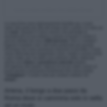
Un post condiviso da Alberto Fiore (@albertofioreph)
Le macchine sono rigorosamente bandite qui, si può
salire alla parte più alta del borgo solo a piedi o in sella ad
un
mulo
. Questo è l’unico mezzo che permette di
arrampicarsi al suo interno e grazie al quale il centro è
ancora abitato da circa
1500 persone
. Non ci credete?
Eppure è proprio così: nell’isola pedonale più grande
d’Europa non sono ammesse neanche le bicilette. Il mulo
viene utilizzato per trasportare viveri, mobili e anche turisti
e gli è stata, per via della sua estreme utilità, dedicata
anche una
statua
a
grandezza naturale
proprio
all’ingresso del paese. Adesso di sicuro siete curiosi al
punto giusto e possiamo finalmente dirvi dove potete
“
noleggiare
” il vostro mulo per andare indietro nel
tempo
…
Artena, il borgo a due passi da
Roma dove si cammina solo in sella
ad un mulo