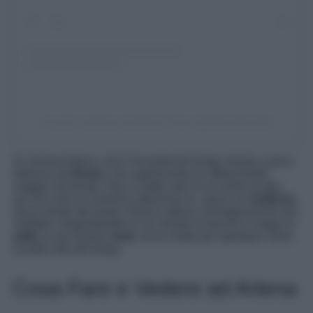
Un post condiviso da Alberto Fiore (@albertofioreph)
Si chiama Artena, ed è l’incantevole borgo situato a poca
distanza da
Roma
, che rappresenta un affascinante
viaggio nel tempo. Non si tratta solo di un modo di dire,
qui non solo si cammina attraverso la storia e la
bellezza
senza tempi del posto. Artena cattura l’immaginazione dei
visitatori, trasportandoli in un mondo di fascino e magia in
sella
ai suoi famosi
muli
, unico modo per spostarsi verso
la parte alta del borgo.
Cosa Fare e Vedere ad Artena