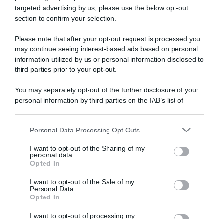
targeted advertising by us, please use the below opt-out
section to confirm your selection.
Please note that after your opt-out request is processed you
may continue seeing interest-based ads based on personal
information utilized by us or personal information disclosed to
third parties prior to your opt-out.
You may separately opt-out of the further disclosure of your
personal information by third parties on the IAB’s list of
downstream participants.
Personal Data Processing Opt Outs
This information may also be disclosed by us to third parties
on the IAB’s List of Downstream Participants that may further
I want to opt-out of the Sharing of my
disclose it to other third parties.
personal data.
Opted In
Please note that this website/app uses one or more Google
services and may gather and store information including but
I want to opt-out of the Sale of my
Personal Data.
not limited to your visit or usage behaviour. You may click to
Opted In
grant or deny consent to Google and its third-party tags to
use your data for below specified purposes in below Google
I want to opt-out of processing my