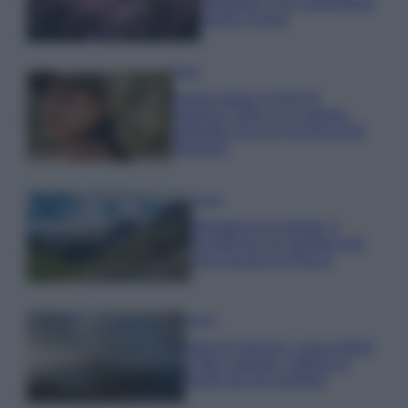
rigogliosa: non commettere
questi 3 errori
Moda
Emma segue il trend di
stagione: bikini con stampa
animalier ma con un tocco più
glamour!
Viaggi
Montagna ad agosto: 4
località da non perdere per
una vacanza al fresco
Viaggi
Isola di Vulcano, cosa vedere
e fare: spiagge, trekking e
luoghi da non perdere