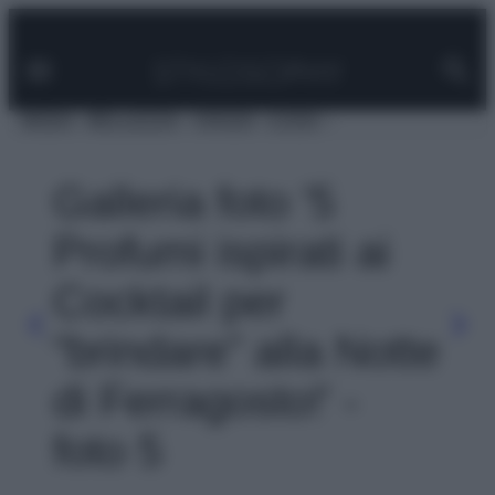
Facebook
Instagram
Pinterest
YouTube
TikTok
Link
Vai
al
contenuto
MODA
BELLEZZA
VIAGGI
CASA
Galleria foto '5
Profumi ispirati ai
Cocktail per
“brindare” alla Notte
di Ferragosto!' -
foto 5