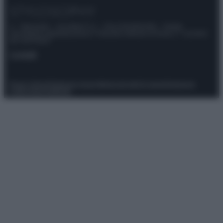
© – Stylosophy – Anicaflash S.r.l. – P.Iva 01816001000 – Testata
Giornalistica registrata presso il Tribunale ordinario di Roma, n° 111/2022
del 21/07/2022
Contatti
Privacy Policy
Preferenze privacy
Mappa del sito
Chi siamo
Redazione
Codice Etico
Pubblicità